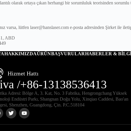
ntılı olarak ortaya çıkan herhangi bir sorumluluk teorisinden sorumlu 
 varsa, lütfen laser@hanslaser.com e-posta adresinden Şirket ile iletişi
131, ABD
449
FA
HAKKIMIZDA
ÜRÜN
BAŞVURULAR
HABERLER & BİLGI
Hizmet Hattı
iva /+86-13138536413
rika Adresi: Bölge A, 3. Kat, No. 3 Fabrika, Hengrongchang Yüksek
noloji Endüstri Parkı, Shangnan Doğu Yolu, Xinqiao Caddesi, Bao'an
gesi, Shenzhen, Guangdong, Çin. P.C.518104