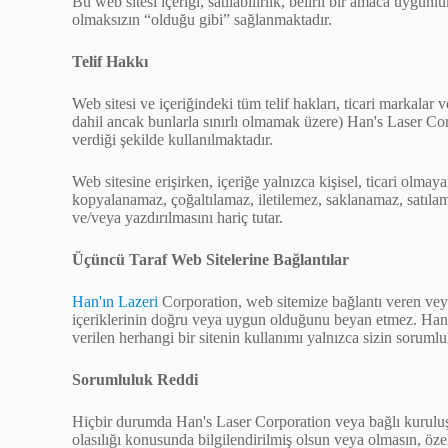
Bu web sitesi içeriği, satılabilirlik, belirli bir amaca uygu
olmaksızın “olduğu gibi” sağlanmaktadır.
Telif Hakkı
Web sitesi ve içeriğindeki tüm telif hakları, ticari markalar 
dahil ancak bunlarla sınırlı olmamak üzere) Han's Laser Cor
verdiği şekilde kullanılmaktadır.
Web sitesine erişirken, içeriğe yalnızca kişisel, ticari olmay
kopyalanamaz, çoğaltılamaz, iletilemez, saklanamaz, satılama
ve/veya yazdırılmasını hariç tutar.
Üçüncü Taraf Web Sitelerine Bağlantılar
Han'ın Lazeri
Corporation, web sitemize bağlantı veren veya
içeriklerinin doğru veya uygun olduğunu beyan etmez. Han's 
verilen herhangi bir sitenin kullanımı yalnızca sizin soruml
Sorumluluk Reddi
Hiçbir durumda Han's Laser Corporation veya bağlı kuruluşları
olasılığı konusunda bilgilendirilmiş olsun veya olmasın, özel