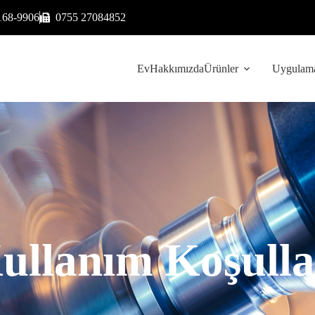
168-9906
0755 27084852
Ev
Hakkımızda
Ürünler
Uygulama
ullanım Koşulla