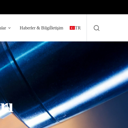
lar
Haberler & Bilgi
İletişim
TR
rı