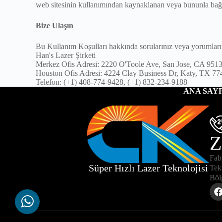
web sitesinin kullanımından kaynaklanan veya bununla bağla
Bize Ulaşın
Bu Kullanım Koşulları hakkında sorularınız veya yorumlarınız
Han's Lazer Şirketi
Merkez Ofis Adresi: 2220 O'Toole Ave, San Jose, CA 95
Houston Ofis Adresi: 4224 Clay Business Dr, Katy, TX 77
Telefon: (+1) 408-774-9428, (+1) 832-234-9188
ANA SAY
Z
Fab
Süper Hızlı Lazer Teknolojisi
Tek
Böl