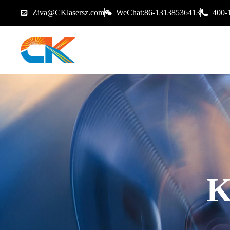
Ziva@CKlasersz.com
WeChat:86-13138536413
400-
K