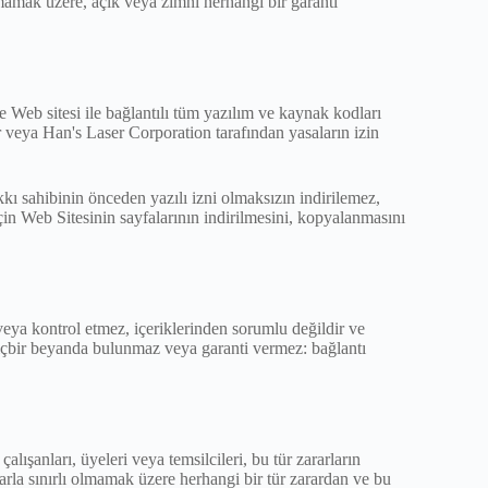
olmamak üzere, açık veya zımni herhangi bir garanti
 ve Web sitesi ile bağlantılı tüm yazılım ve kaynak kodları
r veya Han's Laser Corporation tarafından yasaların izin
hakkı sahibinin önceden yazılı izni olmaksızın indirilemez,
çin Web Sitesinin sayfalarının indirilmesini, kopyalanmasını
eya kontrol etmez, içeriklerinden sorumlu değildir ve
 hiçbir beyanda bulunmaz veya garanti vermez: bağlantı
lışanları, üyeleri veya temsilcileri, bu tür zararların
larla sınırlı olmamak üzere herhangi bir tür zarardan ve bu