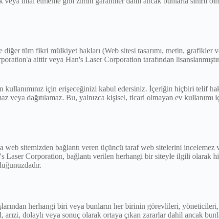
nluk veya ihlal etmeme gibi zımni garantiler dahil ancak bunlarla sınırlı 
ve diğer tüm fikri mülkiyet hakları (Web sitesi tasarımı, metin, grafikler
poration'a aittir veya Han's Laser Corporation tarafından lisanslanmıştı
an kullanımınız için erişeceğinizi kabul edersiniz. İçeriğin hiçbiri telif 
z veya dağıtılamaz. Bu, yalnızca kişisel, ticari olmayan ev kullanımı i
 web sitemizden bağlantı veren üçüncü taraf web sitelerini incelemez v
Laser Corporation, bağlantı verilen herhangi bir siteyle ilgili olarak
uluğunuzdadır.
ndan herhangi biri veya bunların her birinin görevlileri, yöneticileri, ça
, arızi, dolaylı veya sonuç olarak ortaya çıkan zararlar dahil ancak bun