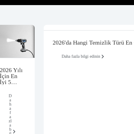
2026'da Hangi Temizlik Türü En
Daha fazla bilgi edinin
2026 Yılı
İçin En
İyi 5
Lazer
Boya
D
Sökme
a
h
Aracı
a
Seçeneği
f
a
zl
a
b
il