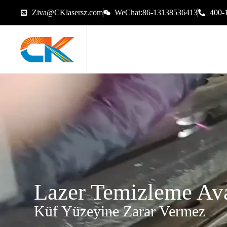
Ziva@CKlasersz.com
WeChat:86-13138536413
400-
Lazer Temizleme Ava
Küf Yüzeyine Zarar Vermez