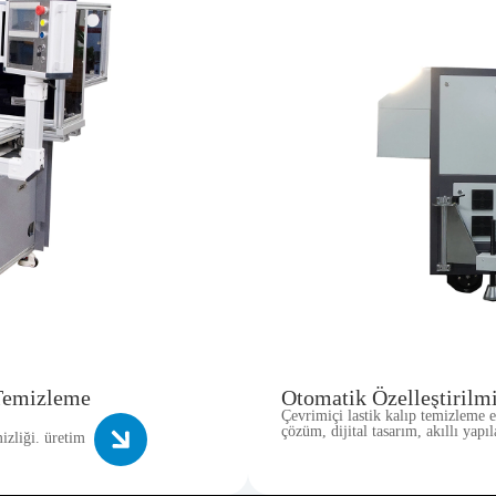
 Temizleme
Otomatik Özelleştiril
Çevrimiçi lastik kalıp temizleme e
çözüm, dijital tasarım, akıllı yap
izliği. üretim
döngüsü hizmetlerini entegre eden 