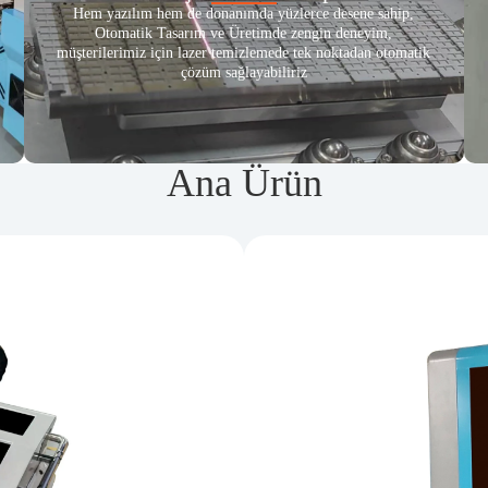
Hem yazılım hem de donanımda yüzlerce desene sahip,
Otomatik Tasarım ve Üretimde zengin deneyim,
müşterilerimiz için lazer temizlemede tek noktadan otomatik
çözüm sağlayabiliriz
Ana Ürün