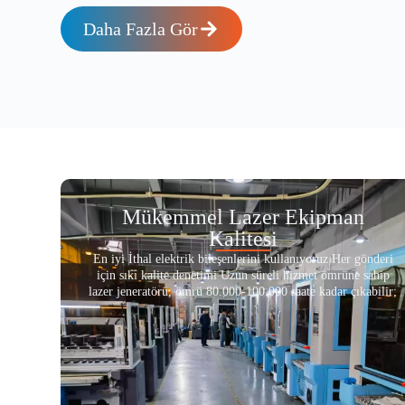
Daha Fazla Gör
Mükemmel Lazer Ekipman
Kalitesi
En iyi İthal elektrik bileşenlerini kullanıyoruz Her gönderi
için sıkı kalite denetimi Uzun süreli hizmet ömrüne sahip
lazer jeneratörü, ömrü 80.000-100.000 saate kadar çıkabilir;