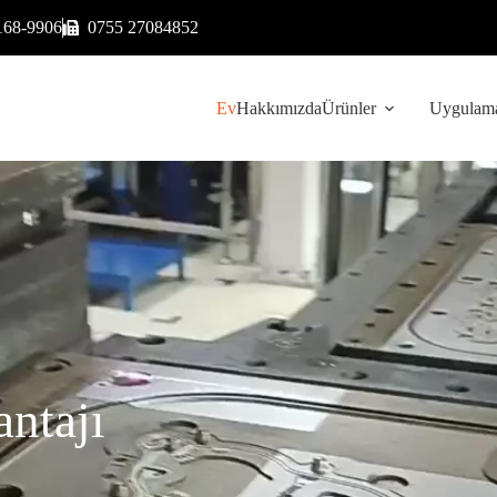
168-9906
0755 27084852
Ev
Hakkımızda
Ürünler
Uygulama
ntajı