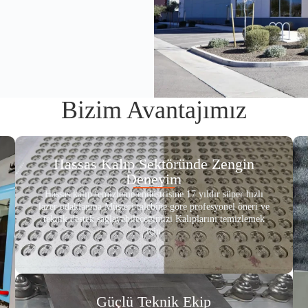
Bizim Avantajımız
Hassas Kalıp Sektöründe Zengin
Deneyim
Hassas kalıp temizleme endüstrisine 17 yıldır süper hızlı
lazer odaklanma Müşteri talebine göre profesyonel öneri ve
teknik destek sağlayabileceğimizi Kalıplarını temizlemek
için
Güçlü Teknik Ekip