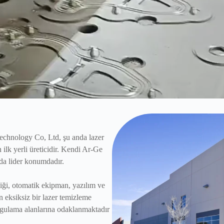
chnology Co, Ltd, şu anda lazer
ilk yerli üreticidir. Kendi Ar-Ge
nda lider konumdadır.
liği, otomatik ekipman, yazılım ve
n eksiksiz bir lazer temizleme
ygulama alanlarına odaklanmaktadır