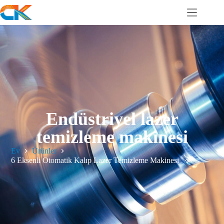
Endüstriyel lazer
temizleme makinesi
Ev
Ürünler
6 Eksenli Otomatik Kalıp Lazer Temizleme Makinesi