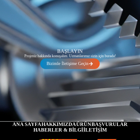
BAŞLAYIN
Projeniz hakkında konuşalım. Uzmanlarımız sizin için burada!
Bizimle İletişime Geçin
ANA SAYFA
HAKKIMIZDA
ÜRÜN
BAŞVURULAR
HABERLER & BİLGİ
İLETİŞİM