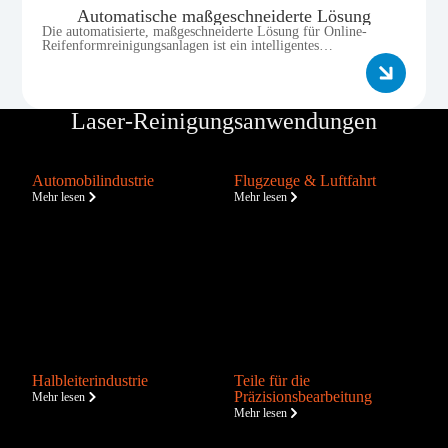
Automatische maßgeschneiderte Lösung
Die automatisierte, maßgeschneiderte Lösung für Online-
Reifenformreinigungsanlagen ist ein intelligentes
Servicesystem, das digitales Design, intelligente Konfiguration,
flexible Fertigung und Full-Lifecycle-Services integriert.
Laser-Reinigungsanwendungen
Automobilindustrie
Flugzeuge & Luftfahrt
Mehr lesen
Mehr lesen
Halbleiterindustrie
Teile für die
Präzisionsbearbeitung
Mehr lesen
Mehr lesen