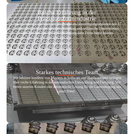
Reiche Erfahrung in der
Präzisionsformindustrie
Superschneller Laserfokus auf die Präzisionsformreinigungsindustrie seit 17
Jahren Dass wir professionellen Vorschlag und technische Unterstützung
nach Kundenwunsch für die Reinigung ihrer Form bieten können
Starkes technisches Team
Wir besitzen hunderte von Mustern in Software und Hardware und verfügen
über reiche Erfahrung in der automatischen Entwicklung und Fertigung. Wir
bieten unseren Kunden eine automatische Lösung für die Laserreinigung aus
einer Hand.