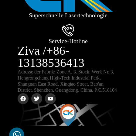
Superschnelle Lasertechnologie
Service-Hotline
Ziva /+86-
13138536413
Adresse der Fabrik: Zone A, 3. Stock, Werk Nr. 3,
Hengrongchang High-Tech Industrial Park,
Shangnan East Road, Xinqiao Street, Bao'an
District, Shenzhen, Guangdong, China. P.C.518104