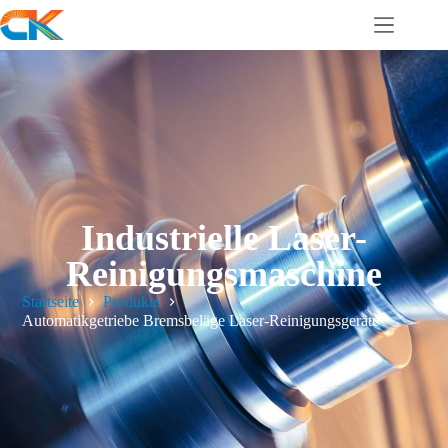
Industrielle Laser-
Reinigungsmaschine
Startseite
Produkte
Automatikgetriebe Bremsbeläge Laser-Reinigungsgeräte