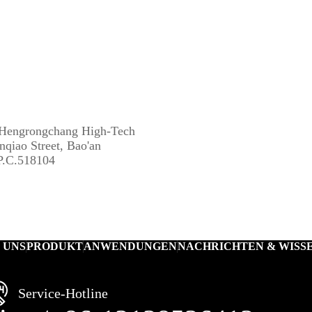
, Hengrongchang High-Tech
nqiao Street, Bao'an
 P.C.518104
 UNS
PRODUKT
ANWENDUNGEN
NACHRICHTEN & WISS
Service-Hotline