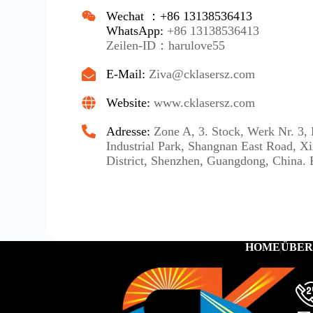
Wechat ：+86 13138536413
WhatsApp:
+86 13138536413
Zeilen-ID：harulove55
E-Mail:
Ziva@cklasersz.com
Website:
www.cklasersz.com
Adresse:
Zone A, 3. Stock, Werk Nr. 3
Industrial Park, Shangnan East Road, Xi
District, Shenzhen, Guangdong, China.
HOME
ÜBER