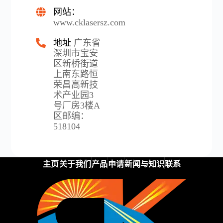
网站：
www.cklasersz.com
地址
广东省
深圳市宝安
区新桥街道
上南东路恒
荣昌高新技
术产业园3
号厂房3楼A
区邮编：
518104
主页
关于我们
产品
申请
新闻与知识
联系