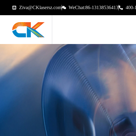
Ziva@CKlasersz.com
WeChat:86-13138536413
400-