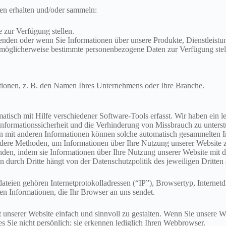
en erhalten und/oder sammeln:
 zur Verfügung stellen.
nden oder wenn Sie Informationen über unsere Produkte, Dienstleistu
 möglicherweise bestimmte personenbezogene Daten zur Verfügung stell
ationen, z. B. den Namen Ihres Unternehmens oder Ihre Branche.
isch mit Hilfe verschiedener Software-Tools erfasst. Wir haben ein le
formationssicherheit und die Verhinderung von Missbrauch zu unterstü
on mit anderen Informationen können solche automatisch gesammelten In
dere Methoden, um Informationen über Ihre Nutzung unserer Website z
n, indem sie Informationen über Ihre Nutzung unserer Website mit den
durch Dritte hängt von der Datenschutzpolitik des jeweiligen Dritten 
ateien gehören Internetprotokolladressen (“IP”), Browsertyp, Internetd
en Informationen, die Ihr Browser an uns sendet.
unserer Website einfach und sinnvoll zu gestalten. Wenn Sie unsere W
 Sie nicht persönlich; sie erkennen lediglich Ihren Webbrowser.