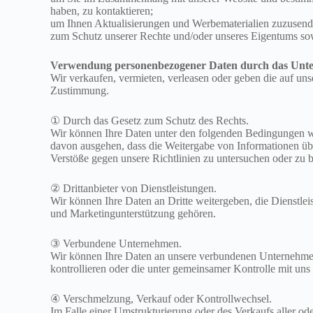
haben, zu kontaktieren;
um Ihnen Aktualisierungen und Werbematerialien zuzusenden,
zum Schutz unserer Rechte und/oder unseres Eigentums sowi
Verwendung personenbezogener Daten durch das Unt
Wir verkaufen, vermieten, verleasen oder geben die auf unse
Zustimmung.
① Durch das Gesetz zum Schutz des Rechts.
Wir können Ihre Daten unter den folgenden Bedingungen we
davon ausgehen, dass die Weitergabe von Informationen übe
Verstöße gegen unsere Richtlinien zu untersuchen oder zu 
② Drittanbieter von Dienstleistungen.
Wir können Ihre Daten an Dritte weitergeben, die Dienstl
und Marketingunterstützung gehören.
③ Verbundene Unternehmen.
Wir können Ihre Daten an unsere verbundenen Unternehmen 
kontrollieren oder die unter gemeinsamer Kontrolle mit uns s
④ Verschmelzung, Verkauf oder Kontrollwechsel.
Im Falle einer Umstrukturierung oder des Verkaufs aller o