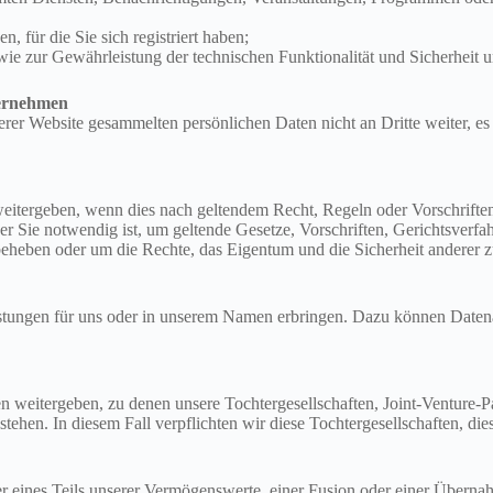
 für die Sie sich registriert haben;
e zur Gewährleistung der technischen Funktionalität und Sicherheit u
ernehmen
rer Website gesammelten persönlichen Daten nicht an Dritte weiter, es 
itergeben, wenn dies nach geltendem Recht, Regeln oder Vorschriften 
r Sie notwendig ist, um geltende Gesetze, Vorschriften, Gerichtsverfa
beheben oder um die Rechte, das Eigentum und die Sicherheit anderer z
eistungen für uns oder in unserem Namen erbringen. Dazu können Date
weitergeben, zu denen unsere Tochtergesellschaften, Joint-Venture-P
tehen. In diesem Fall verpflichten wir diese Tochtergesellschaften, die
der eines Teils unserer Vermögenswerte, einer Fusion oder einer Über