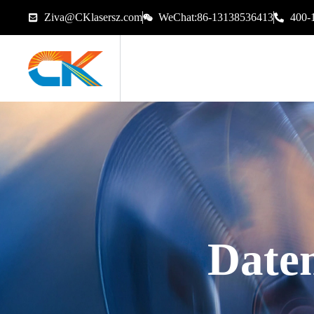
Ziva@CKlasersz.com
WeChat:86-13138536413
400-
Date