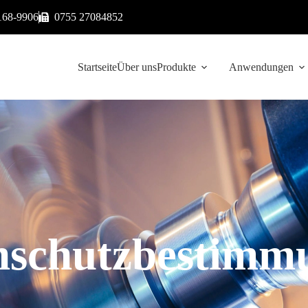
168-9906
0755 27084852
Startseite
Über uns
Produkte
Anwendungen
nschutzbestimm