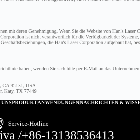
onen mit deren Genehmigung. Wenn Sie die Website von Han's Laser Cor
poration ist nicht verantwortlich für die Verfügbarkeit der Systeme, 
n Geschäftsbeziehungen, die Han's Laser Corporation aufgebaut hat, be
chtlinie haben, wenden Sie sich bitte per E-Mail an das Unternehmen
se, CA 95131, USA
Dr, Katy, TX 77449
 UNS
PRODUKT
ANWENDUNGEN
NACHRICHTEN & WISS
Service-Hotline
iva /+86-13138536413