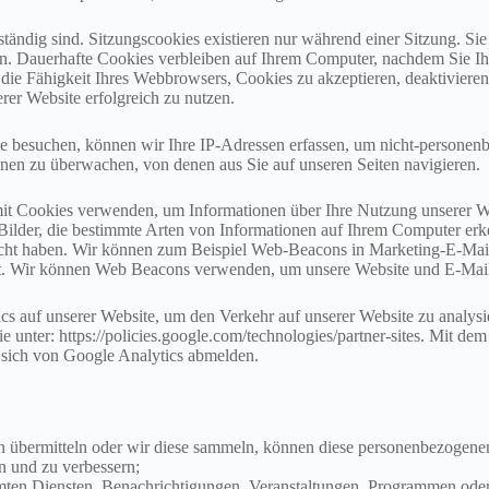
tändig sind. Sitzungscookies existieren nur während einer Sitzung. S
en. Dauerhafte Cookies verbleiben auf Ihrem Computer, nachdem Sie I
e die Fähigkeit Ihres Webbrowsers, Cookies zu akzeptieren, deaktiviere
rer Website erfolgreich zu nutzen.
e besuchen, können wir Ihre IP-Adressen erfassen, um nicht-persone
en zu überwachen, von denen aus Sie auf unseren Seiten navigieren.
t Cookies verwenden, um Informationen über Ihre Nutzung unserer Web
Bilder, die bestimmte Arten von Informationen auf Ihrem Computer erk
t haben. Wir können zum Beispiel Web-Beacons in Marketing-E-Mails p
ührt. Wir können Web Beacons verwenden, um unsere Website und E-Mai
 auf unserer Website, um den Verkehr auf unserer Website zu analysie
 unter: https://policies.google.com/technologies/partner-sites. Mit d
 sich von Google Analytics abmelden.
 übermitteln oder wir diese sammeln, können diese personenbezogene
n und zu verbessern;
n Diensten, Benachrichtigungen, Veranstaltungen, Programmen oder An