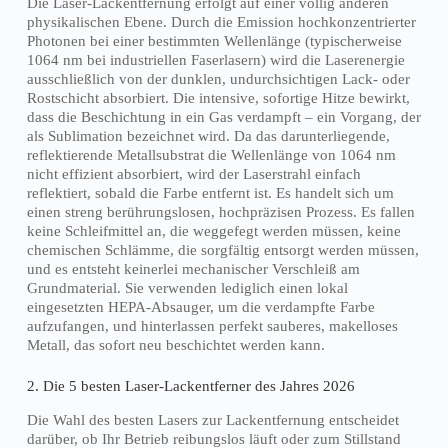
Die Laser-Lackentfernung erfolgt auf einer völlig anderen
physikalischen Ebene. Durch die Emission hochkonzentrierter
Photonen bei einer bestimmten Wellenlänge (typischerweise
1064 nm bei industriellen Faserlasern) wird die Laserenergie
ausschließlich von der dunklen, undurchsichtigen Lack- oder
Rostschicht absorbiert. Die intensive, sofortige Hitze bewirkt,
dass die Beschichtung in ein Gas verdampft – ein Vorgang, der
als Sublimation bezeichnet wird. Da das darunterliegende,
reflektierende Metallsubstrat die Wellenlänge von 1064 nm
nicht effizient absorbiert, wird der Laserstrahl einfach
reflektiert, sobald die Farbe entfernt ist. Es handelt sich um
einen streng berührungslosen, hochpräzisen Prozess. Es fallen
keine Schleifmittel an, die weggefegt werden müssen, keine
chemischen Schlämme, die sorgfältig entsorgt werden müssen,
und es entsteht keinerlei mechanischer Verschleiß am
Grundmaterial. Sie verwenden lediglich einen lokal
eingesetzten HEPA-Absauger, um die verdampfte Farbe
aufzufangen, und hinterlassen perfekt sauberes, makelloses
Metall, das sofort neu beschichtet werden kann.
2. Die 5 besten Laser-Lackentferner des Jahres 2026
Die Wahl des besten Lasers zur Lackentfernung entscheidet
darüber, ob Ihr Betrieb reibungslos läuft oder zum Stillstand