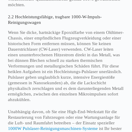
möchten.
2.2 Hochleistungsfähige, tragbare 1000-W-Impuls-
Reinigungswagen
Wenn Sie dicke, hartnäckige Epoxidfarbe von einem Oldtimer-
Chassis, einer empfindlichen Flugzeugverkleidung oder einer
historischen Form entfernen müssen, können Sie keinen
Dauerstrichlaser (CW-Laser) verwenden. CW-Laser leiten
einen ununterbrochenen Hitzestrom direkt in das Metall, was
bei dünnen Blechen schnell zu starken thermischen
Verformungen und metallurgischen Schäden führt. Für diese
heiklen Aufgaben ist ein Hochleistungs-Pulslaser unerlässlich.
Pulslaser geben unglaublich kurze, intensive Energiestöße
(gemessen in Nanosekunden) ab, die die Lackschicht
physikalisch zerschlagen und es dem darunterliegenden Metall
ermöglichen, zwischen den einzelnen Mikroimpulsen sofort
abzukühlen.
Unabhängig davon, ob Sie eine High-End-Werkstatt für die
Restaurierung von Fahrzeugen oder eine Wartungsanlage für
die Luft- und Raumfahrt betreiben – der Einsatz spezieller
1000W Pulslaser-Reinigungsmaschinen-Systeme
ist Ihr bester