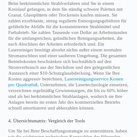
Beim herkömmlichen Strahlverfahren sind Sie in einem
Kreislauf gefangen, in dem Sie ständig schwere Paletten mit
Granat, Glassplittern oder Trockeneis kaufen müssen. Sie
zahlen exorbitante, streng regulierte Entsorgungsgebühren für
gefährliche Abfälle für die kontaminierten Strahlmittel und
Farbabrieb. Sie zahlen Tausende von Dollar an Arbeitsstunden
für die umfangreichen, gründlichen Reinigungsarbeiten, die
nach Abschluss der Arbeiten erforderlich sind. Ein
Laserreiniger benötigt absolut nichts außer einem normalen
Stromanschluss und einer sauberen Umgebung. Die gesamten
Betriebskosten beschränken sich buchstäblich auf den
Stromverbrauch aus der Steckdose und den gelegentlichen
Austausch einer $10-Schutzglasabdeckung. Wenn Sie Ihre
Kosten aggressiv berechnen,
Laserreinigungsservice Kosten
pro Quadratfuß
, Unternehmen, die Lasertechnologie einsetzen,
verzeichnen regelmäßig Gewinnmargen, die bis zu 60% höher
sind als bei herkömmlichen Strahlanlagen, wodurch sie ihre
Anlagen bereits im ersten Jahr des kommerziellen Betriebs
schnell amortisieren und abbezahlen können.
4. Übersichtsmatrix: Vergleich der Tools
Um Sie bei Ihrer Beschaffungsstrategie zu unterstützen, haben
wir die wichtigsten technischen Kennzahlen der führenden