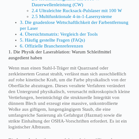
Dauerwellenleistung (CW)
2.4 Ultraleichte Rucksack-Pulslaser mit 100 W
2.5 Multifunktionale 4-in-1-Lasersysteme
3. Die gnadenlose Wirtschaftlichkeit der Farbentfernung
per Laser
4. Übersichtsmatrix: Vergleich der Tools
5. Häufig gestellte Fragen (FAQs)
6. Offizielle Branchenreferenzen
1. Die Physik der Laserablation: Warum Schleifmittel
ausgedient haben
Wenn man einen Stahl-I-Träger mit Quarzsand oder
zerkleinertem Granat strahlt, verlässt man sich ausschließlich
auf rohe kinetische Kraft, um die Farbe physikalisch von der
Oberfläche abzutragen. Dieses veraltete Verfahren verändert
den Untergrund physikalisch, verursacht mikroskopisch kleine
Vertiefungen, beeinträchtigt die strukturelle Integrität von
dünnem Blech und erzeugt eine massive, unkontrollierte
Wolke aus giftigem, lungengängigem Staub, die eine
umfangreiche Sanierung als Gefahrgut (Hazmat) sowie die
strikte Einhaltung der OSHA-Vorschriften erfordert. Es ist ein
logistischer Albtraum.