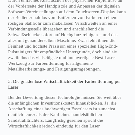
Durch einfaches Austauschen der physischen Kupferdüse an
der Vorderseite der Handpistole und Anpassen der digitalen
Software-Voreinstellungen auf dem Touchscreen-Display kann
der Bediener nahtlos vom Entfernen von Farbe von einem
rostigen Stahlrohr zum makellosen Verschweißen an einer
Verbindungsstelle übergehen und anschließend die
Schweißschlacke sofort auf Hochglanz reinigen – und das
alles mit genau derselben Maschine. Zwar fehlt ihnen die
Feinheit und höchste Präzision eines speziellen High-End-
Pulsreinigers für empfindliche Untergründe, doch sind sie
zweifellos das vielseitigste und hochwertigste Best-Laser-
Werkzeug zur Farbentfernung für allgemeine
Metallbearbeitungs- und Fertigungsumgebungen.
3. Die gnadenlose Wirtschaftlichkeit der Farbentfernung per
Laser
Bei der Bewertung dieser Technologie müssen Sie weit über
die anfänglichen Investitionskosten hinausblicken. Ja, die
Anschaffung eines hochwertigen Faserlasers ist zunächst
deutlich teurer als der Kauf eines handelsüblichen
Sandstrahltrichters. Langfristig gesehen spricht die
Wirtschaftlichkeit jedoch eindeutig für den Laser.