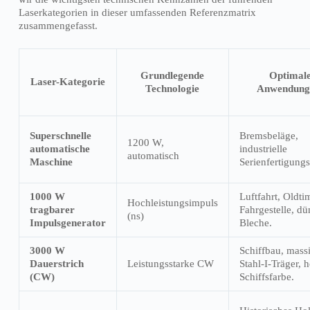
Laserkategorien in dieser umfassenden Referenzmatrix
zusammengefasst.
Grundlegende
Optimal
Laser-Kategorie
Technologie
Anwendungs
Superschnelle
Bremsbeläge,
1200 W,
automatische
industrielle
automatisch
Maschine
Serienfertigung
1000 W
Luftfahrt, Oldti
Hochleistungsimpuls
tragbarer
Fahrgestelle, d
(ns)
Impulsgenerator
Bleche.
3000 W
Schiffbau, mass
Dauerstrich
Leistungsstarke CW
Stahl-I-Träger, 
(CW)
Schiffsfarbe.