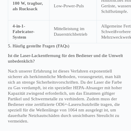
Historisches Hol
100 W, tragbar,
Low-Power-Puls
Gerüste, wasser
als Rucksack
Schiffsrümpfe.
4-in-1-
Allgemeine Fert
Mittelleistung im
Fabricator-
Schweißvorbere
Dauerstrichbetrieb
System
Mehrzweckwerks
5. Häufig gestellte Fragen (FAQs)
Ist die Laser-Lackentfernung für den Bediener und die Umwelt
unbedenklich?
Nach unserer Erfahrung ist dieses Verfahren exponentiell
sicherer als herkömmliche Methoden, vorausgesetzt, man hält
sich an strenge Sicherheitsvorschriften. Da der Laser die Farbe
zu Gas verdampft, ist ein spezieller HEPA-Absauger mit hoher
Kapazität zwingend erforderlich, um das Einatmen giftiger
Partikel und Schwermetalle zu verhindern. Zudem muss der
Bediener eine zertifizierte OD6+-Laserschutzbrille tragen, die
speziell für die Wellenlänge von 1064 nm ausgelegt ist, um
dauerhafte Netzhautschäden durch unsichtbares Streulicht zu
vermeiden.