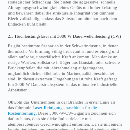
strategischer Schachzug. Sie bieten die aggressive, schnelle
Abtragungsgeschwindigkeit eines Geräts mit hoher Leistung
und bewahren dabei die strukturelle Integrität von dünnem
Blech vollständig, sodass das Substrat unmittelbar nach dem
Entlacken kühl bleibt.
2.3 Hochleistungslaser mit 3000 W Dauerwellenleistung (CW)
Es gibt bestimmte Szenarien in der Schwerindustrie, in denen
thermische Verformung völlig irrelevant ist und es einzig und
allein auf rohe, unverfälschte Kraft ankommt. Man denke an
riesige Werften, zollstarke I-Träger aus Baustahl oder schwere
Brückenpfeiler, die mit jahrzehntelang aufgetragener,
unglaublich dichter Bleifarbe in Marinequalität beschichtet
sind. In diesen extremen Umgebungen ist rohe Kraft gefragt.
Ein 3000-W-Dauerstrichsystem ist das ultimative industrielle
Arbeitstier.
Obwohl das Unternehmen in der Branche in erster Linie als
das führende
Laser-Reinigungsmaschinen für die
Rostentfernung
, Diese 3000-W-CW-Giganten zeichnen sich
dadurch aus, dass sie dicke Industrielacke mit
atemberaubender Geschwindigkeit entfernen. Da sie mit einem
kontinuierlichen, ununterbrochenen Lichtstrahl arbeiten, sind