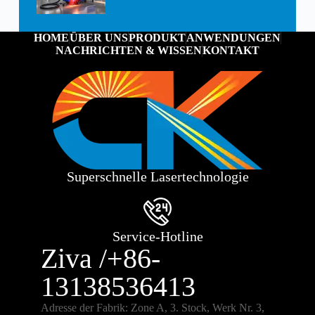
HOME
ÜBER UNS
PRODUKT
ANWENDUNGEN
NACHRICHTEN & WISSEN
KONTAKT
Superschnelle Lasertechnologie
Service-Hotline
Ziva /+86-
13138536413
Adresse der Fabrik: Zone A, 3. Stock, Werk Nr. 3,