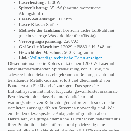
Laserleistung:
1200W
Spitzenleistung:
35 kW (enorme momentane
Abtragskraft)
Laser-Wellenlänge:
1064nm
Laser-Klasse:
Stufe 4
Methode der Kühlung:
Fortschrittliche Luftkühlung
(macht sperrige Wasserkühler überflüssig)
Versorgungsspannung:
220/AC
Größe der Maschine:
L2029 * B880 * H1548 mm
Gewicht der Maschine:
500 Kilogramm
Link:
Vollständige technische Daten anzeigen
Dieser automatisierte Koloss nutzt einen 1200-W-Laser mit
einer atemberaubenden Spitzenleistung von 35 kW, um
schwere Industrielacke, eingebrannten Reibungsstaub und
tiefsitzende Metalloxidation sofort und gleichmäßig von
Bauteilen am Fließband abzutragen. Das spezielle
Luftkühlsystem mit hoher Kapazität gewährleistet maximale
Betriebszeit, ohne dass die unordentlichen und
wartungsintensiven Rohrleitungen erforderlich sind, die bei
veralteten wassergekühlten Systemen notwendig sind. Wir
empfehlen diese spezielle Anlagenkonfiguration allen
Herstellern, die giftige chemische Tauchbecken dauerhaft aus
ihrer Produktionslinie entfernen und gleichzeitig eine
wiederholbare Qualitätskontrolle gemäß 100% gewährleisten