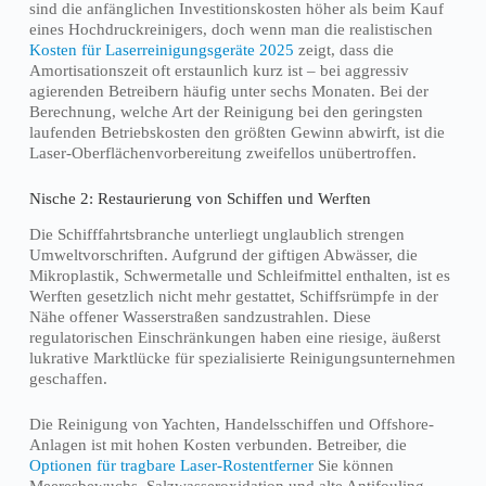
sind die anfänglichen Investitionskosten höher als beim Kauf
eines Hochdruckreinigers, doch wenn man die realistischen
Kosten für Laserreinigungsgeräte 2025
zeigt, dass die
Amortisationszeit oft erstaunlich kurz ist – bei aggressiv
agierenden Betreibern häufig unter sechs Monaten. Bei der
Berechnung, welche Art der Reinigung bei den geringsten
laufenden Betriebskosten den größten Gewinn abwirft, ist die
Laser-Oberflächenvorbereitung zweifellos unübertroffen.
Nische 2: Restaurierung von Schiffen und Werften
Die Schifffahrtsbranche unterliegt unglaublich strengen
Umweltvorschriften. Aufgrund der giftigen Abwässer, die
Mikroplastik, Schwermetalle und Schleifmittel enthalten, ist es
Werften gesetzlich nicht mehr gestattet, Schiffsrümpfe in der
Nähe offener Wasserstraßen sandzustrahlen. Diese
regulatorischen Einschränkungen haben eine riesige, äußerst
lukrative Marktlücke für spezialisierte Reinigungsunternehmen
geschaffen.
Die Reinigung von Yachten, Handelsschiffen und Offshore-
Anlagen ist mit hohen Kosten verbunden. Betreiber, die
Optionen für tragbare Laser-Rostentferner
Sie können
Meeresbewuchs, Salzwasseroxidation und alte Antifouling-