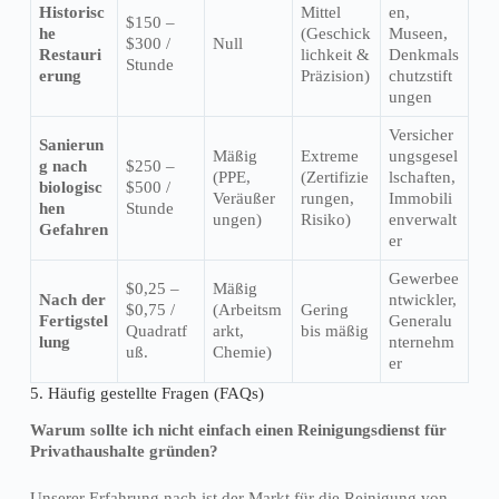
Historisc
Mittel
en,
$150 –
he
(Geschick
Museen,
$300 /
Null
Restauri
lichkeit &
Denkmals
Stunde
erung
Präzision)
chutzstift
ungen
Versicher
Sanierun
Mäßig
Extreme
ungsgesel
g nach
$250 –
(PPE,
(Zertifizie
lschaften,
biologisc
$500 /
Veräußer
rungen,
Immobili
hen
Stunde
ungen)
Risiko)
enverwalt
Gefahren
er
Gewerbee
$0,25 –
Mäßig
Nach der
ntwickler,
$0,75 /
(Arbeitsm
Gering
Fertigstel
Generalu
Quadratf
arkt,
bis mäßig
lung
nternehm
uß.
Chemie)
er
5. Häufig gestellte Fragen (FAQs)
Warum sollte ich nicht einfach einen Reinigungsdienst für
Privathaushalte gründen?
Unserer Erfahrung nach ist der Markt für die Reinigung von