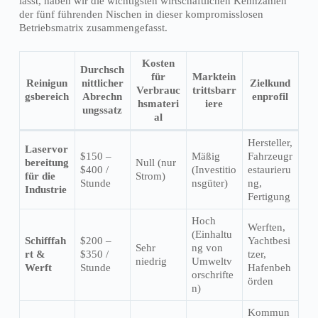
lässt, haben wir die wichtigsten wirtschaftlichen Kennzahlen
der fünf führenden Nischen in dieser kompromisslosen
Betriebsmatrix zusammengefasst.
Kosten
Durchsch
für
Marktein
Reinigun
nittlicher
Zielkund
Verbrauc
trittsbarr
gsbereich
Abrechn
enprofil
hsmateri
iere
ungssatz
al
Hersteller,
Laservor
$150 –
Mäßig
Fahrzeugr
bereitung
Null (nur
$400 /
(Investitio
estaurieru
für die
Strom)
Stunde
nsgüter)
ng,
Industrie
Fertigung
Hoch
Werften,
(Einhaltu
Schifffah
$200 –
Yachtbesi
Sehr
ng von
rt &
$350 /
tzer,
niedrig
Umweltv
Werft
Stunde
Hafenbeh
orschrifte
örden
n)
Kommun