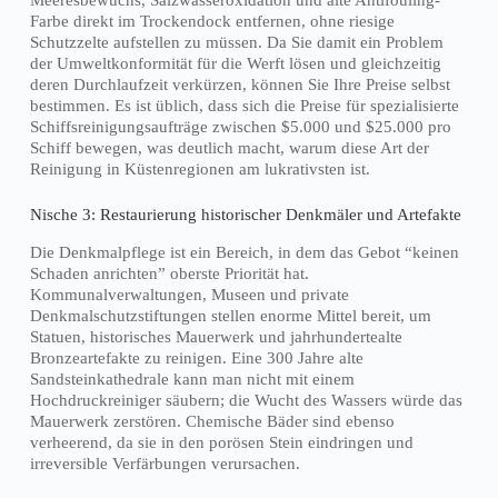
Farbe direkt im Trockendock entfernen, ohne riesige
Schutzzelte aufstellen zu müssen. Da Sie damit ein Problem
der Umweltkonformität für die Werft lösen und gleichzeitig
deren Durchlaufzeit verkürzen, können Sie Ihre Preise selbst
bestimmen. Es ist üblich, dass sich die Preise für spezialisierte
Schiffsreinigungsaufträge zwischen $5.000 und $25.000 pro
Schiff bewegen, was deutlich macht, warum diese Art der
Reinigung in Küstenregionen am lukrativsten ist.
Nische 3: Restaurierung historischer Denkmäler und Artefakte
Die Denkmalpflege ist ein Bereich, in dem das Gebot “keinen
Schaden anrichten” oberste Priorität hat.
Kommunalverwaltungen, Museen und private
Denkmalschutzstiftungen stellen enorme Mittel bereit, um
Statuen, historisches Mauerwerk und jahrhundertealte
Bronzeartefakte zu reinigen. Eine 300 Jahre alte
Sandsteinkathedrale kann man nicht mit einem
Hochdruckreiniger säubern; die Wucht des Wassers würde das
Mauerwerk zerstören. Chemische Bäder sind ebenso
verheerend, da sie in den porösen Stein eindringen und
irreversible Verfärbungen verursachen.