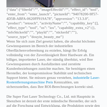
{“data”:{“filterId”:””, ”imageEffectId”:””, ”effect_id”: ”tool”,
”enter_from”: ”enter_launch”, ”pictureId”: ”94078200-9F57-
4D5B-ABFA-0620FF919A78″, ”appversion”: ”13.3.0″,
”product”: ”retouch”, ”activityName”:””, ”capability_key”:[],
”effect_type”: ”tool”, ”os”: ”ios”, ”capability_extra_v2″:{},
”infoStickerId”:””, ”playId”:””, ”stickerId”:””},
”source_type”: ”douyin_beauty_me”}
Wenn Sie sich zum Ziel gesetzt haben, die absolut höchsten
Gewinnspannen im Bereich der industriellen
Oberflächenvorbereitung zu erzielen, hängt Ihr Erfolg
vollständig von der Zuverlässigkeit Ihrer Hardware ab. Ein
billiger, importierter Laser, der ständig überhitzt, wird Ihre
Gewinnspannen durch Ausfallzeiten und zerstörte
Kundenbeziehungen zunichte machen. Sie benötigen einen
Hersteller, der kompromisslose Stabilität und technischen
Support bietet. Sie müssen genau verstehen,
industrielle Laser-
Rostentfernungsmaschine Preis
Kennzahlen, um
sicherzustellen, dass Ihre ROI-Berechnungen korrekt sind.
Die Super Fast Laser Technology Co., Ltd. mit Hauptsitz in
Shenzhen ist derzeit der erste inländische Hersteller, der sich
auf die Forschung und Entwicklung, die Produktion sowie den