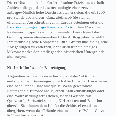
Dieser Nischenbereich erfordert absolute Präzision, weshalb
Anbieter, die gepulste Lasertechnologie einsetzen,
außergewöhnlich hohe Durchsatzraten erzielen, die oft $250
pro Stunde übersteigen. Ganz gleich, ob Sie sich an
öffentlichen Ausschreibungen in Europa beteiligen oder die
Laser-Reinigungsanlage Kanada 2025
Auf dem Markt für
Restaurierungsprojekte im kommunalen Bereich sind die
Gewinnspannen atemberaubend. Der Auftraggeber bezahlt für
Ihre technologische Kompetenz, Ruß, Graffiti und biologische
Ablagerungen zu entfernen, ohne auch nur ein einziges
Mikrometer des darunterliegenden historischen Untergrunds
abzutragen.
Nische 4: Umfassende Baureinigung
Abgesehen von der Lasertechnologie ist der Sektor der
umfangreichen Baureinigung nach Abschluss der Bauarbeiten
eine bedeutende Einnahmequelle. Wenn gewerbliche
Bauträger ein Bürohochhaus, einen Krankenhausflügel oder
eine Wohnsiedlung fertigstellen, ist das Gelände mit
Quarzstaub, Spritzrückständen, Kleberresten und Bauschutt
übersät. Sie können dem Käufer die Schlüssel erst dann
übergeben, wenn das Gelände eine makellose “White-Glove”-
Prüfung bestanden hat.